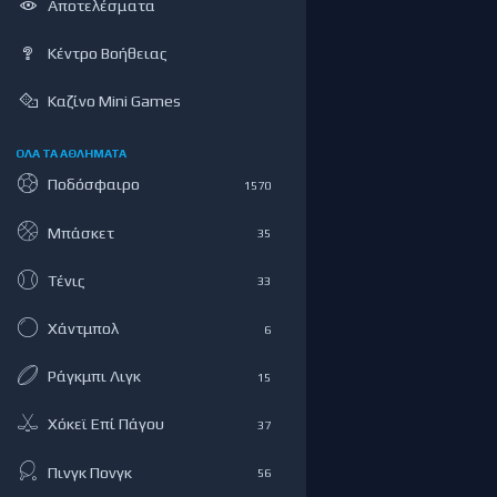
Αποτελέσματα
Κέντρο Βοήθειας
Kαζίνο Mini Games
ΟΛΑ ΤΑ ΑΘΛΗΜΑΤΑ
Ποδόσφαιρο
1570
Μπάσκετ
35
Τένις
33
Χάντμπολ
6
Ράγκμπι Λιγκ
15
Χόκεϊ Επί Πάγου
37
Πινγκ Πονγκ
56