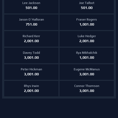
Lee Jackson
Joe Talbot
501.00
501.00
Jason O`Halloran
Fraser Rogers
751.00
1,001.00
Richard Kerr
Luke Hedger
2,001.00
2,001.00
Davey Todd
Ilya Mikhalchik
3,001.00
1,001.00
Peter Hickman
Eugene McManus
3,001.00
3,001.00
Rhys Irwin
Connor Thomson
2,001.00
3,001.00