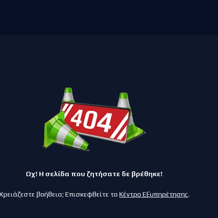
Ωχ! Η σελίδα που ζητήσατε δε βρέθηκε!
Χρειάζεστε βοήθεια; Επισκεφθείτε το
Κέντρο Εξυπηρέτησης
.