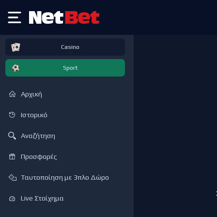
Casino
Sport
Αρχική
Ιστορικό
Αναζήτηση
Προσφορές
Ταυτοποίηση με 3πλο Δώρο
Live Στοίχημα