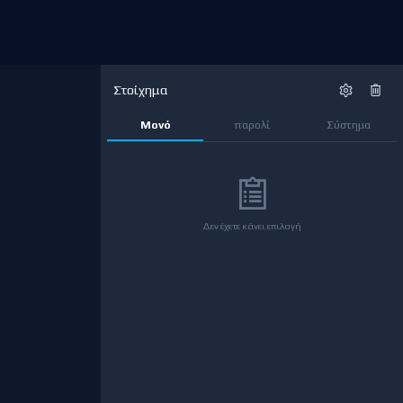
Στοίχημα
Μονό
παρολί
Σύστημα
Δεν έχετε κάνει επιλογή