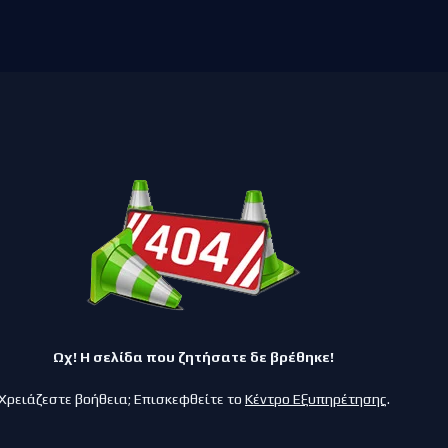
Ωχ! Η σελίδα που ζητήσατε δε βρέθηκε!
Χρειάζεστε βοήθεια; Επισκεφθείτε το
Κέντρο Εξυπηρέτησης
.