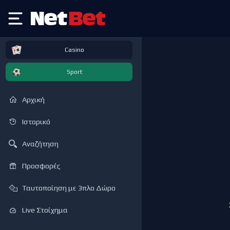
Casino
Sport
Αρχική
Ιστορικό
Αναζήτηση
Προσφορές
Ταυτοποίηση με 3πλο Δώρο
Live Στοίχημα