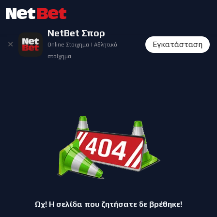
NetBet Σπορ
✕
Εγκατάσταση
Online Στοιχημα | Αθλητικό
στοίχημα
Ωχ! Η σελίδα που ζητήσατε δε βρέθηκε!