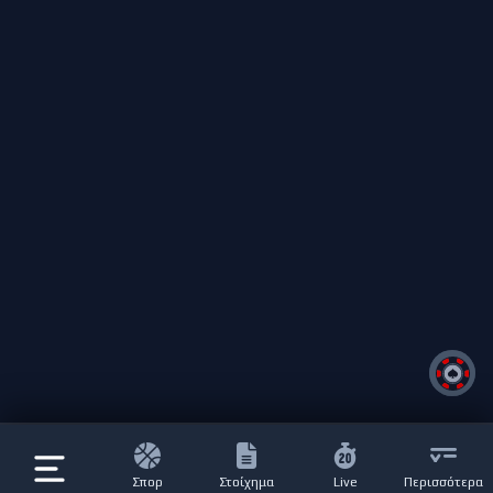
Σπορ
Στοίχημα
Live
Περισσότερα