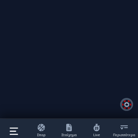
Σπορ
Στοίχημα
Live
Περισσότερα