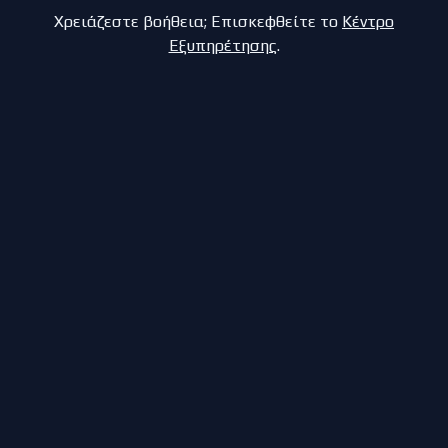
Χρειάζεστε βοήθεια; Επισκεφθείτε το
Κέντρο
Εξυπηρέτησης
.