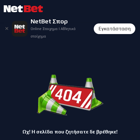
NetBet Σπορ
✕
Εγκατάσταση
Online Στοιχημα | Αθλητικό
στοίχημα
Ωχ! Η σελίδα που ζητήσατε δε βρέθηκε!