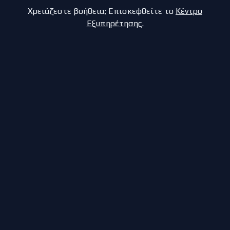
Χρειάζεστε βοήθεια; Επισκεφθείτε το
Κέντρο
Εξυπηρέτησης
.