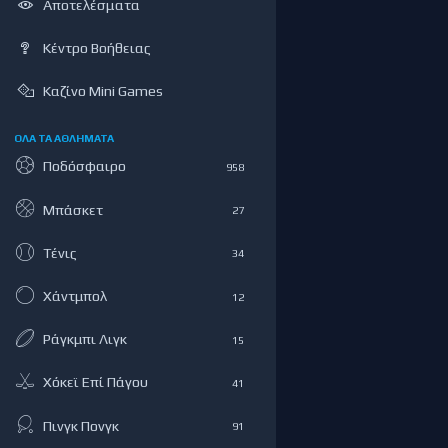
Αποτελέσματα
Κέντρο Βοήθειας
Kαζίνο Mini Games
ΟΛΑ ΤΑ ΑΘΛΗΜΑΤΑ
Ποδόσφαιρο
958
Μπάσκετ
27
Τένις
34
Χάντμπολ
12
Ράγκμπι Λιγκ
15
Χόκεϊ Επί Πάγου
41
Πινγκ Πονγκ
91