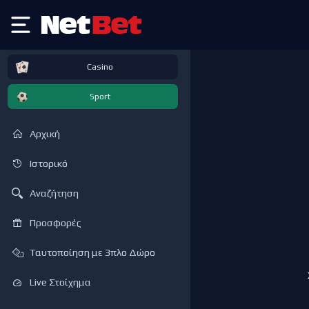
Casino
Sport
Αρχική
Ιστορικό
Αναζήτηση
Προσφορές
Ταυτοποίηση με 3πλο Δώρο
Live Στοίχημα