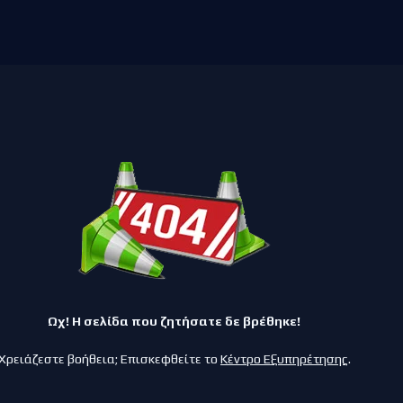
Ωχ! Η σελίδα που ζητήσατε δε βρέθηκε!
Χρειάζεστε βοήθεια; Επισκεφθείτε το
Κέντρο Εξυπηρέτησης
.