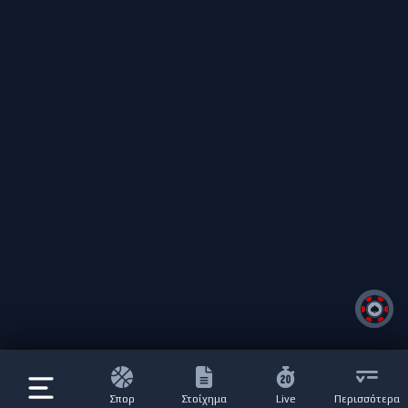
Σπορ
Στοίχημα
Live
Περισσότερα