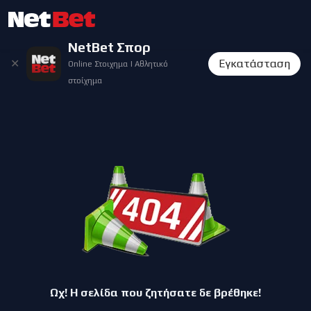
NetBet Σπορ
✕
Εγκατάσταση
Online Στοιχημα | Αθλητικό
στοίχημα
Ωχ! Η σελίδα που ζητήσατε δε βρέθηκε!