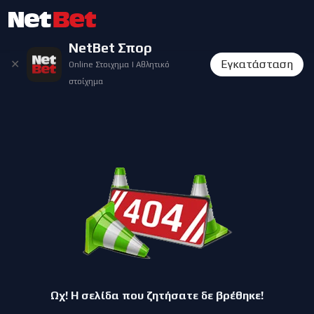
NetBet Σπορ
✕
Εγκατάσταση
Online Στοιχημα | Αθλητικό
στοίχημα
Ωχ! Η σελίδα που ζητήσατε δε βρέθηκε!