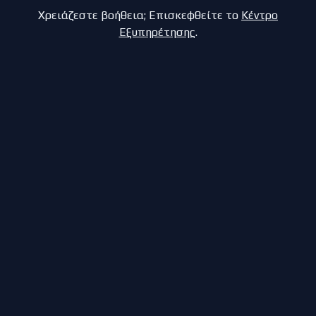
Χρειάζεστε βοήθεια; Επισκεφθείτε το
Κέντρο
Εξυπηρέτησης
.