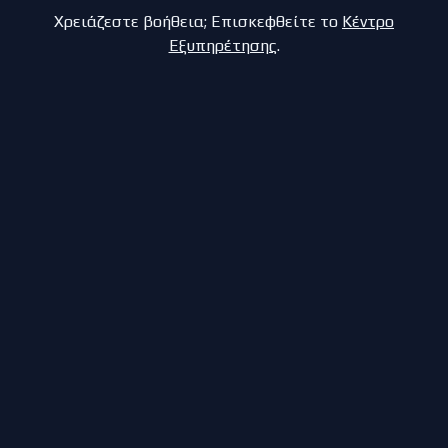
Χρειάζεστε βοήθεια; Επισκεφθείτε το
Κέντρο
Εξυπηρέτησης
.