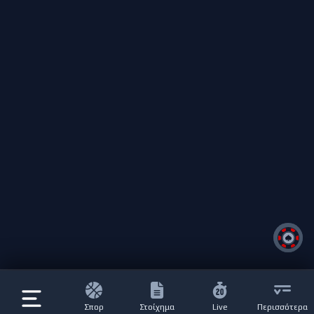
Σπορ
Στοίχημα
Live
Περισσότερα