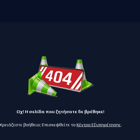
Ωχ! Η σελίδα που ζητήσατε δε βρέθηκε!
Χρειάζεστε βοήθεια; Επισκεφθείτε το
Κέντρο Εξυπηρέτησης
.