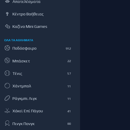
Αποτελέσματα
Κέντρο Βοήθειας
Kαζίνο Mini Games
ΟΛΑ ΤΑ ΑΘΛΗΜΑΤΑ
Ποδόσφαιρο
912
Μπάσκετ
22
Τένις
57
Χάντμπολ
11
Ράγκμπι Λιγκ
11
Χόκεϊ Επί Πάγου
41
Πινγκ Πονγκ
80