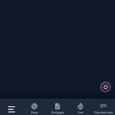
Σπορ
Στοίχημα
Live
Περισσότερα