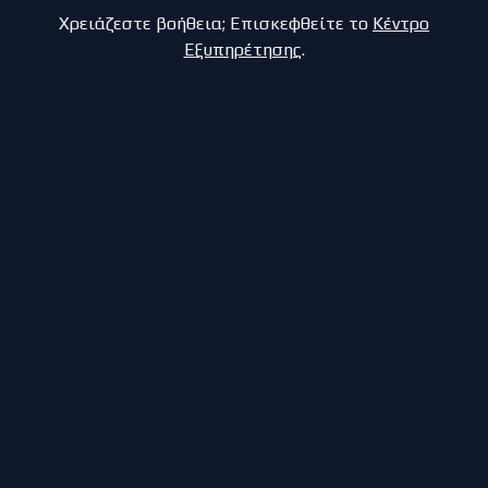
Χρειάζεστε βοήθεια; Επισκεφθείτε το
Κέντρο
Εξυπηρέτησης
.