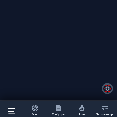
Σπορ
Στοίχημα
Live
Περισσότερα