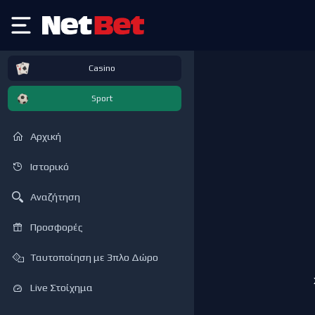
Casino
Sport
Αρχική
Ιστορικό
Αναζήτηση
Προσφορές
Ταυτοποίηση με 3πλο Δώρο
Live Στοίχημα