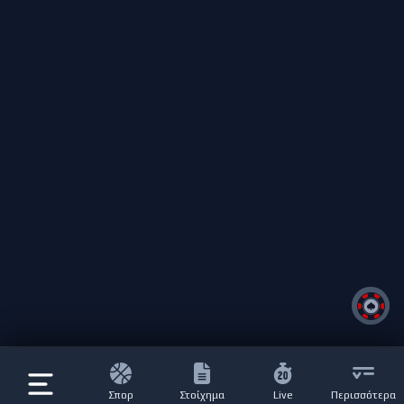
Σπορ
Στοίχημα
Live
Περισσότερα