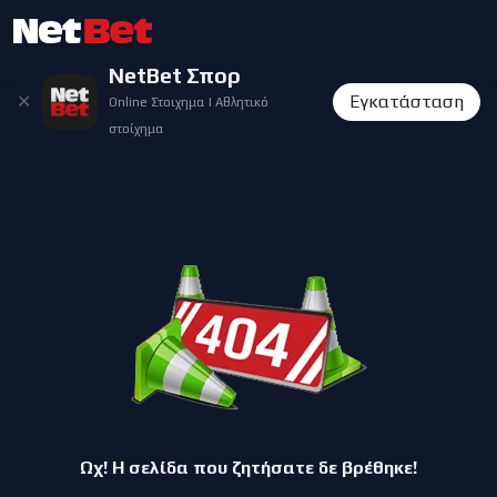
NetBet Σπορ
✕
Εγκατάσταση
Online Στοιχημα | Αθλητικό
στοίχημα
Ωχ! Η σελίδα που ζητήσατε δε βρέθηκε!