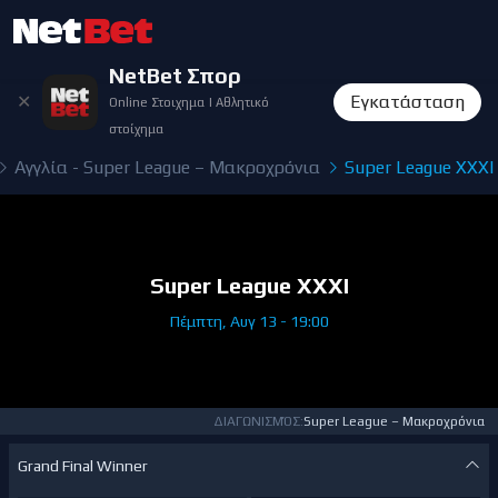
NetBet Σπορ
✕
Εγκατάσταση
Online Στοιχημα | Αθλητικό
στοίχημα
Αγγλία - Super League – Μακροχρόνια
Super League XXXI
Super League XXXI
Πέμπτη, Αυγ 13 - 19:00
ΔΙΑΓΩΝΙΣΜΌΣ:
Super League – Μακροχρόνια
Grand Final Winner