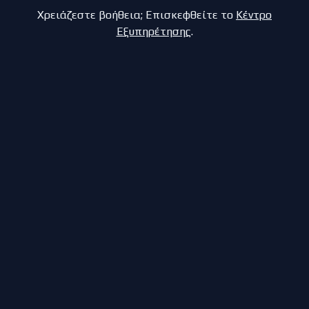
Χρειάζεστε βοήθεια; Επισκεφθείτε το
Κέντρο
Εξυπηρέτησης
.