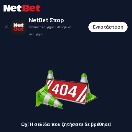
NetBet Σπορ
✕
Εγκατάσταση
Online Στοιχημα | Αθλητικό
στοίχημα
Ωχ! Η σελίδα που ζητήσατε δε βρέθηκε!