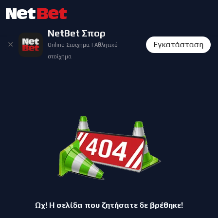
NetBet Σπορ
✕
Εγκατάσταση
Online Στοιχημα | Αθλητικό
στοίχημα
Ωχ! Η σελίδα που ζητήσατε δε βρέθηκε!