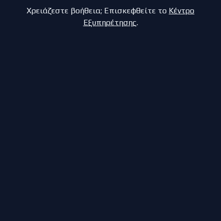
Χρειάζεστε βοήθεια; Επισκεφθείτε το
Κέντρο
Εξυπηρέτησης
.