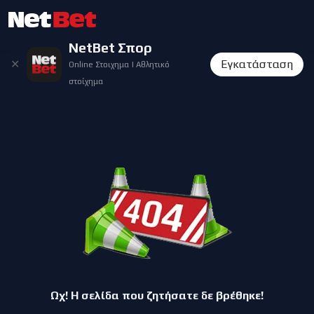
NetBet Σπορ
✕
Εγκατάσταση
Online Στοιχημα | Αθλητικό
στοίχημα
Ωχ! Η σελίδα που ζητήσατε δε βρέθηκε!