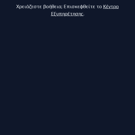
Χρειάζεστε βοήθεια; Επισκεφθείτε το
Κέντρο
Εξυπηρέτησης
.