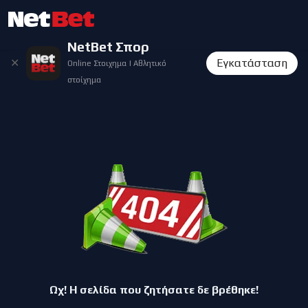
NetBet Σπορ
✕
Εγκατάσταση
Online Στοιχημα | Αθλητικό
στοίχημα
Ωχ! Η σελίδα που ζητήσατε δε βρέθηκε!