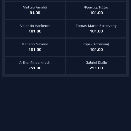
Matteo Arnaldi
Φράνσις Τιάφο
81.00
101.00
Valentin Vacherot
Tomas Martin Etcheverry
101.00
101.00
Mariano Navone
Κάρεν Χατσάνοφ
101.00
101.00
Arthur Rinderknech
Gabriel Diallo
251.00
251.00