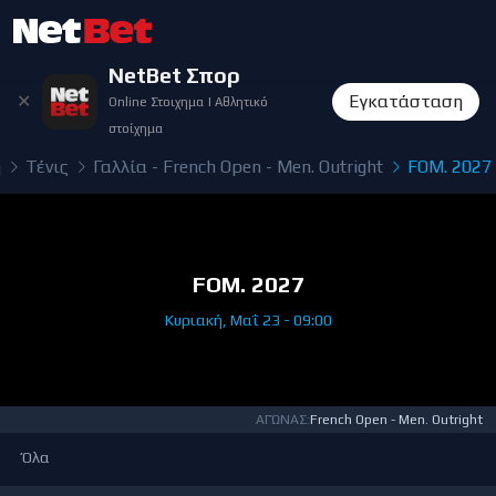
NetBet Σπορ
✕
Εγκατάσταση
Online Στοιχημα | Αθλητικό
στοίχημα
ή
Τένις
Γαλλία - French Open - Men. Outright
FOM. 2027
FOM. 2027
Κυριακή, Μαΐ 23 - 09:00
ΑΓΏΝΑΣ:
French Open - Men. Outright
Όλα