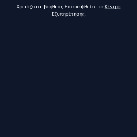
Χρειάζεστε βοήθεια; Επισκεφθείτε το
Κέντρο
Εξυπηρέτησης
.