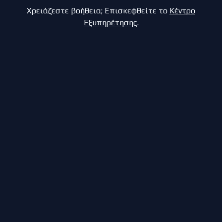
Χρειάζεστε βοήθεια; Επισκεφθείτε το
Κέντρο
Εξυπηρέτησης
.