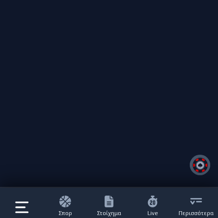
Σπορ
Στοίχημα
Live
Περισσότερα