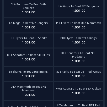
FLA Panthers To Beat VAN
LA Kings To Beat PIT Penguins
Canucks
1,001.00
1,001.00
LA Kings To Beat NY Rangers
PHI Flyers To Beat UTA Mammoth
1,001.00
1,001.00
PHI Flyers To Beat SJ Sharks
PHI Flyers To Beat LA Kings
1,001.00
1,001.00
OTT Senators To Beat NSH
OTT Senators To Beat STL Blues
Predators
1,001.00
1,001.00
SJ Sharks To Beat BOS Bruins
SJ Sharks To Beat DET Red Wings
1,001.00
1,001.00
UTA Mammoth To Beat NY
WAS Capitals To Beat SEA Kraken
Islanders
1,001.00
1,001.00
UTA Mammoth To Beat DET Red