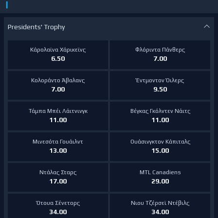
❙
Presidents' Trophy
Κάρολαϊνα Χάρικεϊνς
Φλόριντα Πάνθερς
6.50
7.00
Κολοράντο Άβαλανς
Έντμοντον Όιλερς
7.00
9.50
Τάμπα Μπέι Λάιτνινγκ
Βέγκας Γκόλντεν Νάιτς
11.00
11.00
Μινεσότα Γουάιλντ
Ουάσινγκτον Κάπιταλς
13.00
15.00
Ντάλας Σταρς
MTL Canadiens
17.00
29.00
Ότουα Σένετορς
Νιου Τζέρσεϊ Ντέβιλς
34.00
34.00