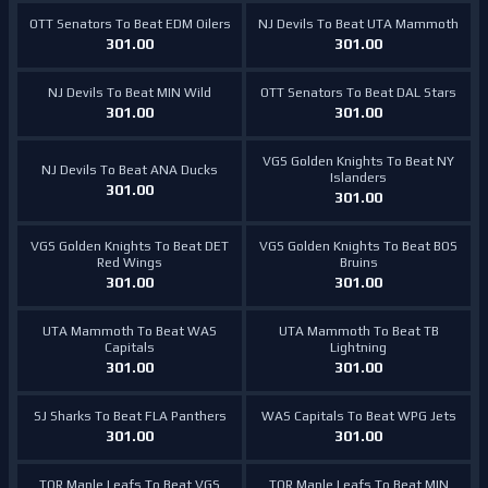
OTT Senators To Beat EDM Oilers
NJ Devils To Beat UTA Mammoth
301.00
301.00
NJ Devils To Beat MIN Wild
OTT Senators To Beat DAL Stars
301.00
301.00
VGS Golden Knights To Beat NY
NJ Devils To Beat ANA Ducks
Islanders
301.00
301.00
VGS Golden Knights To Beat DET
VGS Golden Knights To Beat BOS
Red Wings
Bruins
301.00
301.00
UTA Mammoth To Beat WAS
UTA Mammoth To Beat TB
Capitals
Lightning
301.00
301.00
SJ Sharks To Beat FLA Panthers
WAS Capitals To Beat WPG Jets
301.00
301.00
TOR Maple Leafs To Beat VGS
TOR Maple Leafs To Beat MIN