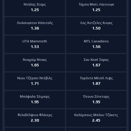
Ντάλας Σταρς
Τάμπα Μπέι Λάιτνινγκ
1.25
1.25
Ουάσινγκτον Κάπιταλς
Λος Άντζελες Κινγκς
1.36
1.50
UTA Mammoth
MTL Canadiens
1.53
1.56
Άναχαϊμ Ντακς
Σαν Χοσέ Σαρκς
1.65
1.67
Νιου Τζέρσεϊ Ντέβιλς
Τορόντο Μέιπλ Λιφς
1.71
1.87
Μπάφαλο Σέιμπρς
Ότουα Σένετορς
1.95
1.95
Φιλαδέλφεια Φλάιερς
Κολόμπους Μπλου Τζάκετς
2.30
2.45