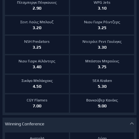
Πίτσμπεργκ Πένγκουινς
WPG Jets
2.90
3.10
Σεντ Λούις Μπλουζ
Νιου Γιορκ Ρέιντζερς
3.20
3.25
NSH Predators
Ντιτρόιτ Ρεντ Γουίνγκς
3.25
3.30
Νιου Γιορκ Αϊλάντερς
Μπόστον Μπρούινς
3.40
3.75
Σικάγο Μπλάκχοκς
SEA Kraken
4.50
5.30
CGY Flames
Βανκούβερ Κανάκς
7.00
9.00
Winning Conference
Ανατολή
Δύση