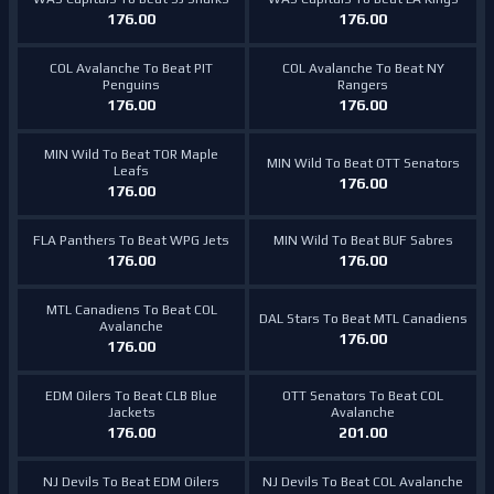
176.00
176.00
COL Avalanche To Beat PIT
COL Avalanche To Beat NY
Penguins
Rangers
176.00
176.00
MIN Wild To Beat TOR Maple
MIN Wild To Beat OTT Senators
Leafs
176.00
176.00
FLA Panthers To Beat WPG Jets
MIN Wild To Beat BUF Sabres
176.00
176.00
MTL Canadiens To Beat COL
DAL Stars To Beat MTL Canadiens
Avalanche
176.00
176.00
EDM Oilers To Beat CLB Blue
OTT Senators To Beat COL
Jackets
Avalanche
176.00
201.00
NJ Devils To Beat EDM Oilers
NJ Devils To Beat COL Avalanche