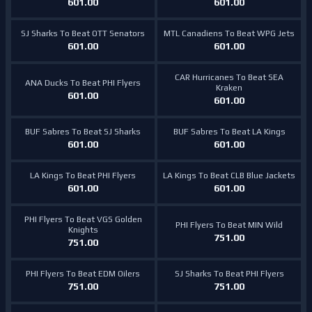
601.00
601.00
SJ Sharks To Beat OTT Senators
MTL Canadiens To Beat WPG Jets
601.00
601.00
CAR Hurricanes To Beat SEA
ANA Ducks To Beat PHI Flyers
Kraken
601.00
601.00
BUF Sabres To Beat SJ Sharks
BUF Sabres To Beat LA Kings
601.00
601.00
LA Kings To Beat PHI Flyers
LA Kings To Beat CLB Blue Jackets
601.00
601.00
PHI Flyers To Beat VGS Golden
PHI Flyers To Beat MIN Wild
Knights
751.00
751.00
PHI Flyers To Beat EDM Oilers
SJ Sharks To Beat PHI Flyers
751.00
751.00