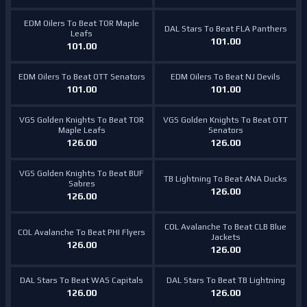
EDM Oilers To Beat TOR Maple
DAL Stars To Beat FLA Panthers
Leafs
101.00
101.00
EDM Oilers To Beat OTT Senators
EDM Oilers To Beat NJ Devils
101.00
101.00
VGS Golden Knights To Beat TOR
VGS Golden Knights To Beat OTT
Maple Leafs
Senators
126.00
126.00
VGS Golden Knights To Beat BUF
TB Lightning To Beat ANA Ducks
Sabres
126.00
126.00
COL Avalanche To Beat CLB Blue
COL Avalanche To Beat PHI Flyers
Jackets
126.00
126.00
DAL Stars To Beat WAS Capitals
DAL Stars To Beat TB Lightning
126.00
126.00