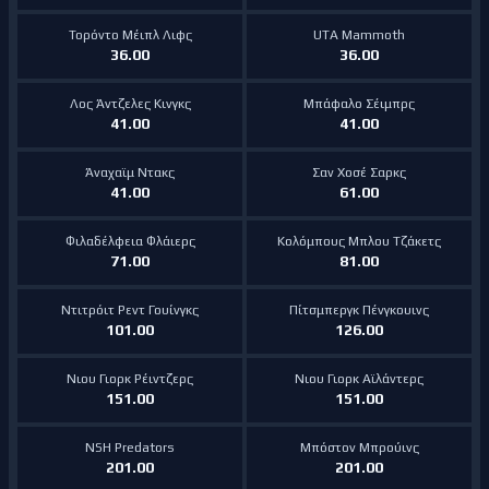
Τορόντο Μέιπλ Λιφς
UTA Mammoth
36.00
36.00
Λος Άντζελες Κινγκς
Μπάφαλο Σέιμπρς
41.00
41.00
Άναχαϊμ Ντακς
Σαν Χοσέ Σαρκς
41.00
61.00
Φιλαδέλφεια Φλάιερς
Κολόμπους Μπλου Τζάκετς
71.00
81.00
Ντιτρόιτ Ρεντ Γουίνγκς
Πίτσμπεργκ Πένγκουινς
101.00
126.00
Νιου Γιορκ Ρέιντζερς
Νιου Γιορκ Αϊλάντερς
151.00
151.00
NSH Predators
Μπόστον Μπρούινς
201.00
201.00