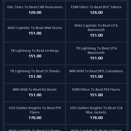
DAL Stars To Beat CAR Hurricanes
EDM Oilers To Beat BUF Sabres
126.00
126.00
WAS Capitals To Beat UTA
WAS Capitals To Beat ANA Ducks
Mammoth
151.00
151.00
TB Lightning To Beat UTA
TB Lightning To Beat LA Kings
Mammoth
151.00
151.00
TB Lightning To Beat SJ Sharks
MIN Wild To Beat MTL Canadiens
151.00
151.00
MIN Wild To Beat NJ Devils
EDM Oilers To Beat PHI Flyers
151.00
151.00
VGS Golden Knights To Beat PHI
VGS Golden Knights To Beat CLB
Flyers
Blue Jackets
176.00
176.00
WAS Capitals To Beat SJ Sharks
WAS Capitals To Beat LA Kings