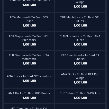
SJ Sharks To Beat PIT Penguins
Wings
1,001.00
1,001.00
UTA Mammoth To Beat BOS
TOR Maple Leafs To Beat STL
Bruins
Blues
1,001.00
1,001.00
TOR Maple Leafs To Beat NSH
CLB Blue Jackets To Beat ANA
Predators
Ducks
1,001.00
1,001.00
CLB Blue Jackets To Beat UTA
CLB Blue Jackets To Beat SJ
Mammoth
Sharks
1,001.00
1,001.00
ANA Ducks To Beat DET Red
ANA Ducks To Beat NY Islanders
Wings
1,001.00
1,001.00
ANA Ducks To Beat BOS Bruins
BUF Sabres To Beat WPG Jets
1,001.00
1,001.00
MTL Canadiens To Beat CHI