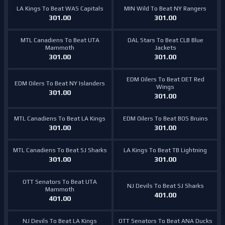
LA Kings To Beat WAS Capitals
MIN Wild To Beat NY Rangers
301.00
301.00
MTL Canadiens To Beat UTA
DAL Stars To Beat CLB Blue
Mammoth
Jackets
301.00
301.00
EDM Oilers To Beat DET Red
EDM Oilers To Beat NY Islanders
Wings
301.00
301.00
MTL Canadiens To Beat LA Kings
EDM Oilers To Beat BOS Bruins
301.00
301.00
MTL Canadiens To Beat SJ Sharks
LA Kings To Beat TB Lightning
301.00
301.00
OTT Senators To Beat UTA
NJ Devils To Beat SJ Sharks
Mammoth
401.00
401.00
NJ Devils To Beat LA Kings
OTT Senators To Beat ANA Ducks