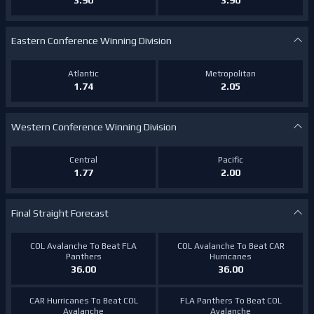
3.90
3.90
Eastern Conference Winning Division
Atlantic
Metropolitan
1.74
2.05
Western Conference Winning Division
Central
Pacific
1.77
2.00
Final Straight Forecast
COL Avalanche To Beat FLA
COL Avalanche To Beat CAR
Panthers
Hurricanes
36.00
36.00
CAR Hurricanes To Beat COL
FLA Panthers To Beat COL
Avalanche
Avalanche