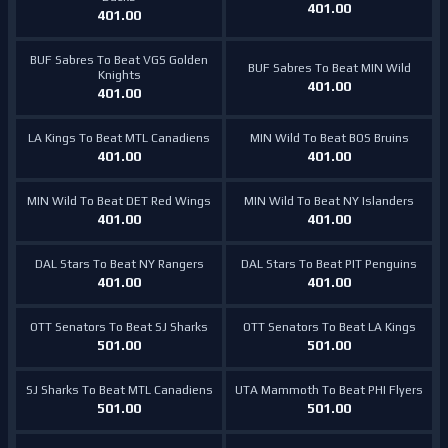
401.00
401.00
BUF Sabres To Beat VGS Golden
BUF Sabres To Beat MIN Wild
Knights
401.00
401.00
LA Kings To Beat MTL Canadiens
MIN Wild To Beat BOS Bruins
401.00
401.00
MIN Wild To Beat DET Red Wings
MIN Wild To Beat NY Islanders
401.00
401.00
DAL Stars To Beat NY Rangers
DAL Stars To Beat PIT Penguins
401.00
401.00
OTT Senators To Beat SJ Sharks
OTT Senators To Beat LA Kings
501.00
501.00
SJ Sharks To Beat MTL Canadiens
UTA Mammoth To Beat PHI Flyers
501.00
501.00