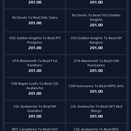
201.00
201.00
NJ Devils To Beat VGS Golden
NJ Devils To Beat DAL Stars
Knights
201.00
201.00
VGS Golden Knights To Beat PIT
VGS Golden Knights To Beat NY
Penguins
Rangers
201.00
201.00
UTA Mammoth To Beat FLA
UTA Mammoth To Beat CAR
Panthers
Hurricanes
201.00
201.00
TOR Maple Leafs To Beat COL
CAR Hurricanes To Beat WPG Jets
Avalanche
201.00
201.00
COL Avalanche To Beat NY
COL Avalanche To Beat DET Red
Islanders
Wings
201.00
201.00
MTL Canadiens To Beat VGS
COL Avalanche To Beat BOS