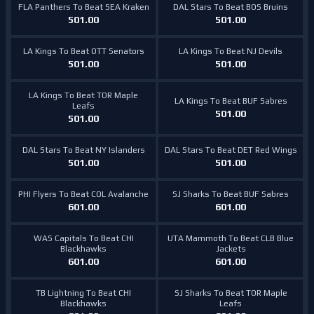
FLA Panthers To Beat SEA Kraken
DAL Stars To Beat BOS Bruins
501.00
501.00
LA Kings To Beat OTT Senators
LA Kings To Beat NJ Devils
501.00
501.00
LA Kings To Beat TOR Maple
LA Kings To Beat BUF Sabres
Leafs
501.00
501.00
DAL Stars To Beat NY Islanders
DAL Stars To Beat DET Red Wings
501.00
501.00
PHI Flyers To Beat COL Avalanche
SJ Sharks To Beat BUF Sabres
601.00
601.00
WAS Capitals To Beat CHI
UTA Mammoth To Beat CLB Blue
Blackhawks
Jackets
601.00
601.00
TB Lightning To Beat CHI
SJ Sharks To Beat TOR Maple
Blackhawks
Leafs