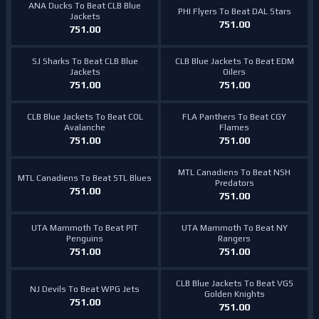
ANA Ducks To Beat CLB Blue
PHI Flyers To Beat DAL Stars
Jackets
751.00
751.00
SJ Sharks To Beat CLB Blue
CLB Blue Jackets To Beat EDM
Jackets
Oilers
751.00
751.00
CLB Blue Jackets To Beat COL
FLA Panthers To Beat CGY
Avalanche
Flames
751.00
751.00
MTL Canadiens To Beat NSH
MTL Canadiens To Beat STL Blues
Predators
751.00
751.00
UTA Mammoth To Beat PIT
UTA Mammoth To Beat NY
Penguins
Rangers
751.00
751.00
CLB Blue Jackets To Beat VGS
NJ Devils To Beat WPG Jets
Golden Knights
751.00
751.00