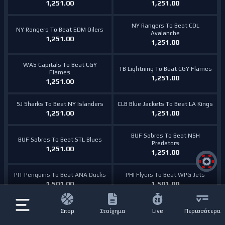
1,251.00
1,251.00
NY Rangers To Beat COL
NY Rangers To Beat EDM Oilers
Avalanche
1,251.00
1,251.00
WAS Capitals To Beat CGY
TB Lightning To Beat CGY Flames
Flames
1,251.00
1,251.00
SJ Sharks To Beat NY Islanders
CLB Blue Jackets To Beat LA Kings
1,251.00
1,251.00
BUF Sabres To Beat NSH
BUF Sabres To Beat STL Blues
Predators
1,251.00
1,251.00
PIT Penguins To Beat ANA Ducks
PHI Flyers To Beat WPG Jets
1,501.00
1,501.00
OTT Senators To Beat CHI
NY Rangers To Beat ANA Ducks
Σπορ
Στοίχημα
Live
Περισσότερα
Blackhawks
1,501.00
1,501.00