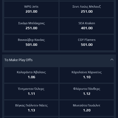
WPG Jets
Σεντ Λούις Μπλουζ
201.00
251.00
Σικάγο Μπλάκχοκς
SEA Kraken
251.00
401.00
Βανκούβερ Κανάκς
CGY Flames
501.00
501.00
To Make Play Offs
Κολοράντο Άβαλανς
Κάρολαϊνα Χάρικεϊνς
1.06
1.10
Έντμοντον Όιλερς
Φλόριντα Πάνθερς
1.11
1.12
Βέγκας Γκόλντεν Νάιτς
Μινεσότα Γουάιλντ
1.13
1.20