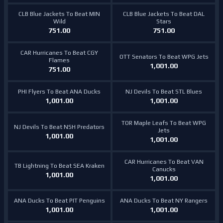
CLB Blue Jackets To Beat MIN
CLB Blue Jackets To Beat DAL
Wild
Stars
751.00
751.00
CAR Hurricanes To Beat CGY
OTT Senators To Beat WPG Jets
Flames
1,001.00
751.00
PHI Flyers To Beat ANA Ducks
NJ Devils To Beat STL Blues
1,001.00
1,001.00
TOR Maple Leafs To Beat WPG
NJ Devils To Beat NSH Predators
Jets
1,001.00
1,001.00
CAR Hurricanes To Beat VAN
TB Lightning To Beat SEA Kraken
Canucks
1,001.00
1,001.00
ANA Ducks To Beat PIT Penguins
ANA Ducks To Beat NY Rangers
1,001.00
1,001.00