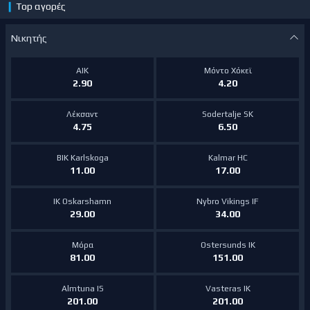
❙
Top αγορές
Νικητής
ΑΙΚ
Μόντο Χόκεϊ
2.90
4.20
Λέκσαντ
Sodertalje SK
4.75
6.50
BIK Karlskoga
Kalmar HC
11.00
17.00
IK Oskarshamn
Nybro Vikings IF
29.00
34.00
Μόρα
Ostersunds IK
81.00
151.00
Almtuna IS
Vasteras IK
201.00
201.00