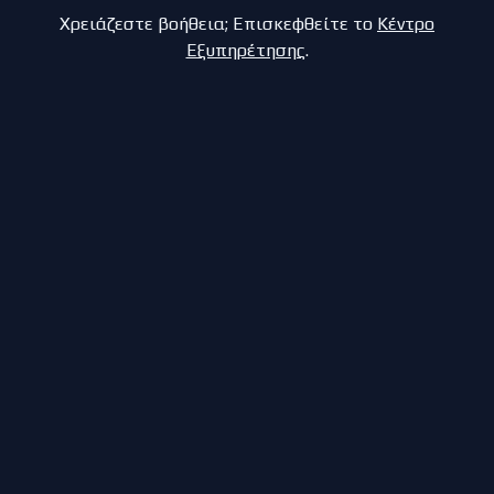
Χρειάζεστε βοήθεια; Επισκεφθείτε το
Κέντρο
Εξυπηρέτησης
.