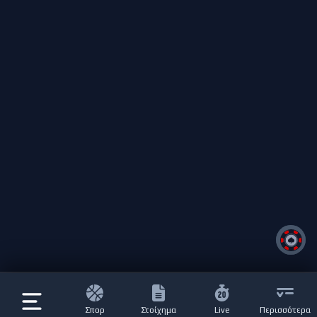
Σπορ
Στοίχημα
Live
Περισσότερα