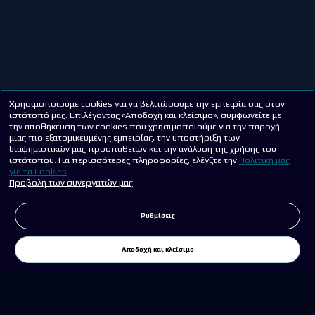
Χρησιμοποιούμε cookies για να βελτιώσουμε την εμπειρία σας στον
ιστότοπό μας. Επιλέγοντας «Αποδοχή και κλείσιμο», συμφωνείτε με
την αποθήκευση των cookies που χρησιμοποιούμε για την παροχή
μιας πιο εξατομικευμένης εμπειρίας, την υποστήριξη των
διαφημιστικών μας προσπαθειών και την ανάλυση της χρήσης του
ιστότοπου. Για περισσότερες πληροφορίες, ελέγξτε την
Πολιτική μας
για τα Cookies
.
Προβολή των συνεργατών μας
Ρυθμίσεις
Αποδοχή και κλείσιμο
Σπορ
Στοίχημα
Live
Περισσότερα