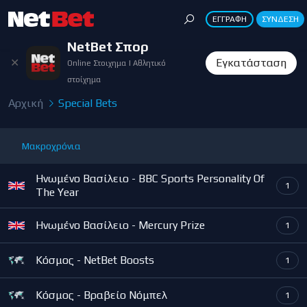
ΕΓΓΡΑΦΗ
ΣΥΝΔΕΣΗ
NetBet Σπορ
✕
Εγκατάσταση
Online Στοιχημα | Αθλητικό
στοίχημα
Αρχική
Special Bets
Μακροχρόνια
Ηνωμένο Βασίλειο - BBC Sports Personality Of
1
The Year
Ηνωμένο Βασίλειο - Mercury Prize
1
Κόσμος - NetBet Boosts
1
Κόσμος - Βραβείο Νόμπελ
1