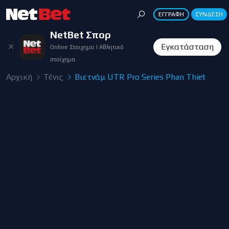
ΕΓΓΡΑΦΗ
ΣΥΝΔΕΣΗ
NetBet Σπορ
✕
Εγκατάσταση
Online Στοιχημα | Αθλητικό
στοίχημα
Αρχική
Τένις
Βιετνάμ UTR Pro Series Phan Thiet