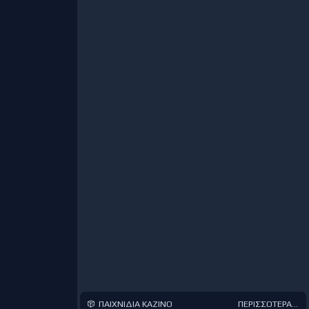
ΠΑΙΧΝΙΔΙΑ ΚΑΖΙΝΟ
ΠΕΡΙΣΣΟΤΕΡΑ...