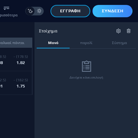
ΕΓΓΡΑΦΗ
ΣΥΝΔΕΣΗ
ρισσότερα
Στοίχημα
νολικοί πόντοι
Μονό
παρολί
Σύστημα
8.5)
- 
(178.5)
88
1.82
Δεν έχετε κάνει επιλογή
2.5)
- 
(182.5)
91
1.75