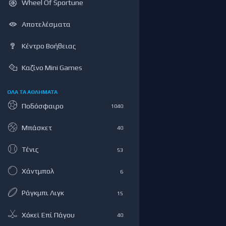
Wheel Of Sportune
Αποτελέσματα
Κέντρο Βοήθειας
Kαζίνο Mini Games
ΟΛΑ ΤΑ ΑΘΛΗΜΑΤΑ
Ποδόσφαιρο
1040
Μπάσκετ
40
Τένις
53
Χάντμπολ
6
Ράγκμπι Λιγκ
15
Χόκεϊ Επί Πάγου
40