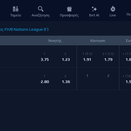
Πε
Ταμείο
Αναζήτηση
Προσφορές
Bet AI
Live
ς FIVB Nations League (Γ)
Νικητής
Χάντικαπ
Συ
1 
2 
1 
(9.5)
2 
(-9.5)
+ 
(17
3.75
1.23
1.91
1.79
1.
1
2
1 
2 
+ 
(18
--
--
2.80
1.36
1.