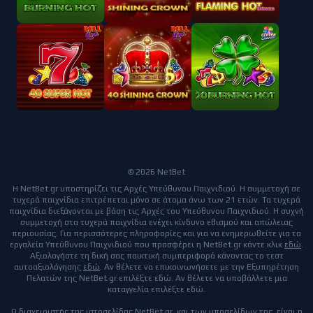
© 2026 NetBet
Η NetBet.gr υποστηρίζει τις Αρχές Υπεύθυνου Παιχνιδιού. Η συμμετοχή σε
τυχερά παιχνίδια επιτρέπεται μόνο σε άτομα άνω των 21 ετών. Τα τυχερά
παιχνίδια διεξάγονται με βάση τις Αρχές του Υπεύθυνου Παιχνιδιού. Η συχνή
συμμετοχή στα τυχερά παιχνίδια ενέχει κίνδυνο εθισμού και απώλειας
περιουσίας. Για περισσότερες πληροφορίες και για να ενημερωθείτε για τα
εργαλεία Υπεύθυνου Παιχνιδιού που προσφέρει η NetBet.gr κάντε κλικ
εδώ
.
Αξιολογήστε τη δική σας παικτική συμπεριφορά κάνοντας το τεστ
αυτοαξιολόγησης
εδώ
. Αν θέλετε να επικοινωνήσετε με την Εξυπηρέτηση
Πελατών της NetBet.gr επιλέξτε
εδώ
. Αν θέλετε να υποβάλλετε μια
καταγγελία επιλέξτε
εδώ
.
Ο διαχειριστής της ιστοσελίδας NetBet.gr, και των υποσελίδων της, είναι η