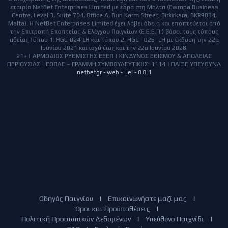
εταιρία NetBet Enterprises Limited με έδρα στη Μάλτα (Ewropa Business
Centre, Level 3, Suite 704, Office A, Dun Karm Street, Birkirkara, BKR9034,
Malta). Η NetBet Enterprises Limited έχει λάβει άδεια και εποπτεύεται από
την Επιτροπή Εποπτείας & Ελέγχου Παιγνίων (Ε.Ε.Ε.Π.) βάσει τους τύπους
αδείας Τύπου 1: HGC-024-LH και Τύπου 2: HGC - 025–LH με έκδοση την 22α
Ιουνίου 2021 και ισχύ έως και την 22α Ιουνίου 2028.
21+ | ΑΡΜΟΔΙΟΣ ΡΥΘΜΙΣΤΗΣ ΕΕΕΠ | ΚΙΝΔΥΝΟΣ ΕΘΙΣΜΟΥ & ΑΠΩΛΕΙΑΣ
ΠΕΡΙΟΥΣΙΑΣ | ΕΟΠΑΕ – ΓΡΑΜΜΗ ΣΥΜΒΟΥΛΕΥΤΙΚΗΣ: 1114 | ΠΑΙΞΕ ΥΠΕΥΘΥΝΑ
netbetgr - web - _el - 0.0.1
Οδηγός Παιγνίου
Επικοινωνήστε μαζί μας
Όροι και Προϋποθέσεις
Πολιτική Προσωπικών Δεδομένων
Υπεύθυνο Παιχνίδι