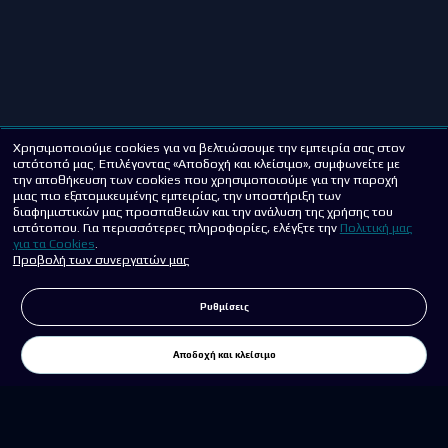
Χρησιμοποιούμε cookies για να βελτιώσουμε την εμπειρία σας στον
ιστότοπό μας. Επιλέγοντας «Αποδοχή και κλείσιμο», συμφωνείτε με
την αποθήκευση των cookies που χρησιμοποιούμε για την παροχή
μιας πιο εξατομικευμένης εμπειρίας, την υποστήριξη των
διαφημιστικών μας προσπαθειών και την ανάλυση της χρήσης του
ιστότοπου. Για περισσότερες πληροφορίες, ελέγξτε την
Πολιτική μας
για τα Cookies
.
Προβολή των συνεργατών μας
Ρυθμίσεις
Αποδοχή και κλείσιμο
Σπορ
Στοίχημα
Live
Περισσότερα