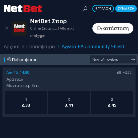
ΕΓΓΡΑΦΗ
ΣΥΝΔΕΣΗ
NetBet Σπορ
✕
Εγκατάσταση
Online Στοιχημα | Αθλητικό
στοίχημα
Αρχική
Ποδόσφαιρο
Αγγλία FA Community Shield
❙
Ποδόσφαιρο
Αυγ 16, 14:00
+338
Άρσεναλ
Μάντσεστερ Σίτι
1
X
2
2.33
3.41
2.45