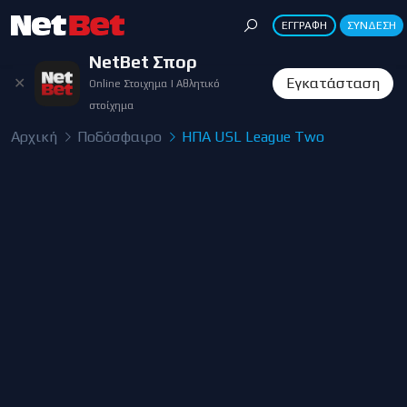
ΕΓΓΡΑΦΗ
ΣΥΝΔΕΣΗ
NetBet Σπορ
✕
Εγκατάσταση
Online Στοιχημα | Αθλητικό
στοίχημα
Αρχική
Ποδόσφαιρο
ΗΠΑ USL League Two