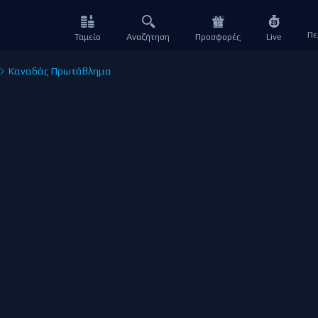
Πε
Ταμείο
Αναζήτηση
Προσφορές
Live
Καναδάς Πρωτάθλημα