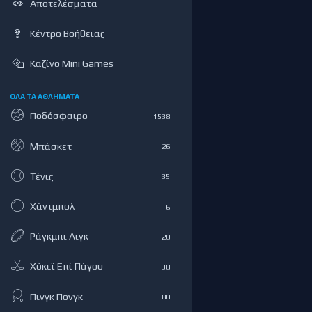
Αποτελέσματα
Κέντρο Βοήθειας
Kαζίνο Mini Games
ΟΛΑ ΤΑ ΑΘΛΗΜΑΤΑ
Ποδόσφαιρο
1538
Μπάσκετ
26
Τένις
35
Χάντμπολ
6
Ράγκμπι Λιγκ
20
Χόκεϊ Επί Πάγου
38
Πινγκ Πονγκ
80