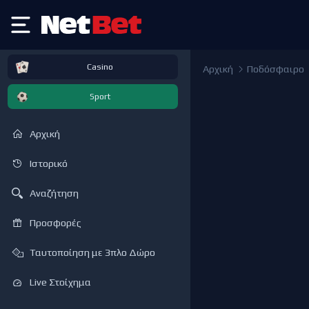
Casino
Αρχική
Ποδόσφαιρο
Sport
Αρχική
Ιστορικό
Αναζήτηση
Προσφορές
Ταυτοποίηση με 3πλο Δώρο
Live Στοίχημα