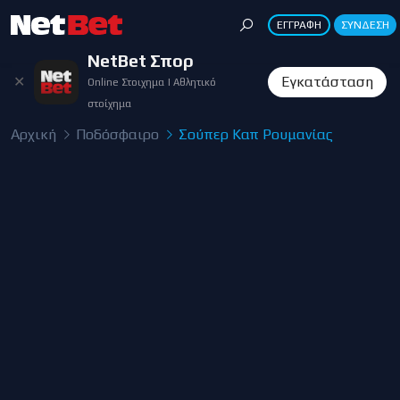
ΕΓΓΡΑΦΗ
ΣΥΝΔΕΣΗ
NetBet Σπορ
✕
Εγκατάσταση
Online Στοιχημα | Αθλητικό
στοίχημα
Αρχική
Ποδόσφαιρο
Σούπερ Καπ Ρουμανίας