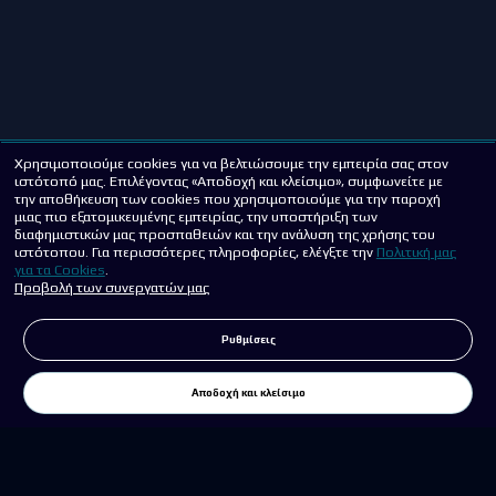
Χρησιμοποιούμε cookies για να βελτιώσουμε την εμπειρία σας στον
ιστότοπό μας. Επιλέγοντας «Αποδοχή και κλείσιμο», συμφωνείτε με
την αποθήκευση των cookies που χρησιμοποιούμε για την παροχή
μιας πιο εξατομικευμένης εμπειρίας, την υποστήριξη των
διαφημιστικών μας προσπαθειών και την ανάλυση της χρήσης του
ιστότοπου. Για περισσότερες πληροφορίες, ελέγξτε την
Πολιτική μας
για τα Cookies
.
Προβολή των συνεργατών μας
Ρυθμίσεις
Αποδοχή και κλείσιμο
Σπορ
Στοίχημα
Live
Περισσότερα