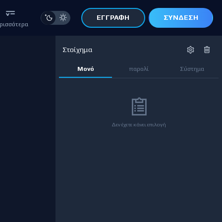
ΕΓΓΡΑΦΗ
ΣΥΝΔΕΣΗ
ρισσότερα
Στοίχημα
Μονό
παρολί
Σύστημα
Δεν έχετε κάνει επιλογή