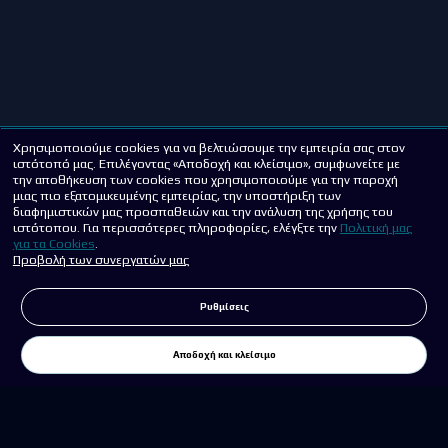
Χρησιμοποιούμε cookies για να βελτιώσουμε την εμπειρία σας στον
ιστότοπό μας. Επιλέγοντας «Αποδοχή και κλείσιμο», συμφωνείτε με
την αποθήκευση των cookies που χρησιμοποιούμε για την παροχή
μιας πιο εξατομικευμένης εμπειρίας, την υποστήριξη των
διαφημιστικών μας προσπαθειών και την ανάλυση της χρήσης του
ιστότοπου. Για περισσότερες πληροφορίες, ελέγξτε την
Πολιτική μας
για τα Cookies
.
Προβολή των συνεργατών μας
Ρυθμίσεις
Αποδοχή και κλείσιμο
Σπορ
Στοίχημα
Live
Περισσότερα