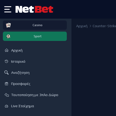
Casino
Αρχική
Counter-Strik
Sport
Αρχική
Ιστορικό
Αναζήτηση
Προσφορές
Ταυτοποίηση με 3πλο Δώρο
Live Στοίχημα