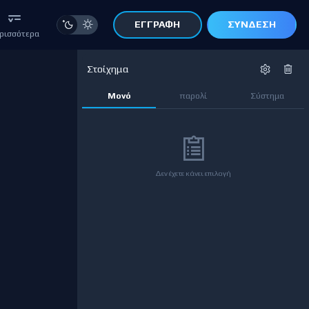
ΕΓΓΡΑΦΗ
ΣΥΝΔΕΣΗ
ρισσότερα
Στοίχημα
Μονό
παρολί
Σύστημα
Δεν έχετε κάνει επιλογή