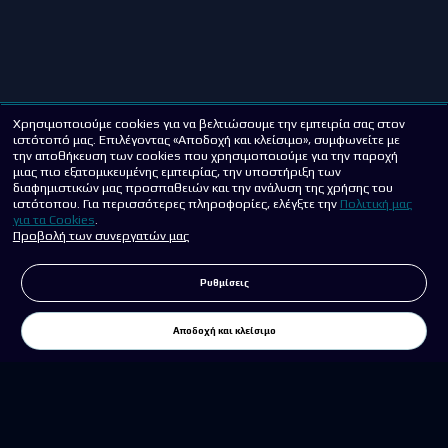
Χρησιμοποιούμε cookies για να βελτιώσουμε την εμπειρία σας στον
ιστότοπό μας. Επιλέγοντας «Αποδοχή και κλείσιμο», συμφωνείτε με
την αποθήκευση των cookies που χρησιμοποιούμε για την παροχή
μιας πιο εξατομικευμένης εμπειρίας, την υποστήριξη των
διαφημιστικών μας προσπαθειών και την ανάλυση της χρήσης του
ιστότοπου. Για περισσότερες πληροφορίες, ελέγξτε την
Πολιτική μας
για τα Cookies
.
Προβολή των συνεργατών μας
Ρυθμίσεις
Αποδοχή και κλείσιμο
Σπορ
Στοίχημα
Live
Περισσότερα