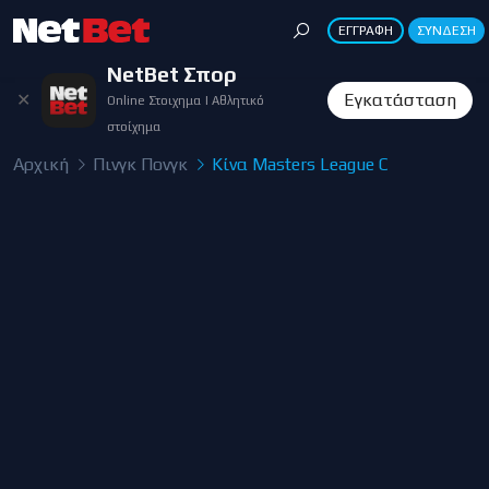
ΕΓΓΡΑΦΗ
ΣΥΝΔΕΣΗ
NetBet Σπορ
✕
Εγκατάσταση
Online Στοιχημα | Αθλητικό
στοίχημα
Αρχική
Πινγκ Πονγκ
Κίνα Masters League C