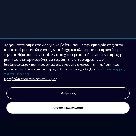
Χρησιμοποιούμε cookies για να βελτιώσουμε την εμπειρία σας στον
ιστότοπό μας. Επιλέγοντας «Αποδοχή και κλείσιμο», συμφωνείτε με
την αποθήκευση των cookies που χρησιμοποιούμε για την παροχή
μιας πιο εξατομικευμένης εμπειρίας, την υποστήριξη των
διαφημιστικών μας προσπαθειών και την ανάλυση της χρήσης του
ιστότοπου. Για περισσότερες πληροφορίες, ελέγξτε την
Πολιτική μας
για τα Cookies
.
Προβολή των συνεργατών μας
Ρυθμίσεις
Αποδοχή και κλείσιμο
Σπορ
Στοίχημα
Live
Περισσότερα