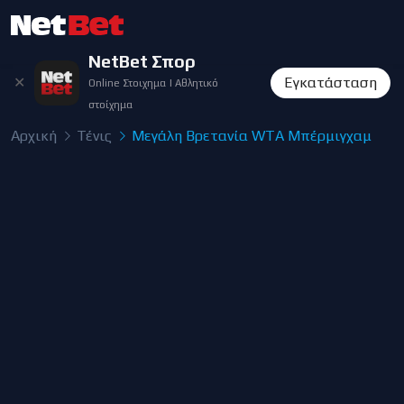
NetBet Σπορ
✕
Εγκατάσταση
Online Στοιχημα | Αθλητικό
στοίχημα
Αρχική
Τένις
Μεγάλη Βρετανία WTA Μπέρμιγχαμ