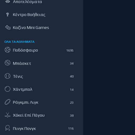
Αποτελέσματα
Κέντρο Βοήθειας
Kαζίνο Mini Games
ΟΛΑ ΤΑ ΑΘΛΗΜΑΤΑ
Ποδόσφαιρο
1695
Μπάσκετ
34
Τένις
40
Χάντμπολ
14
Ράγκμπι Λιγκ
23
Χόκεϊ Επί Πάγου
38
Πινγκ Πονγκ
116