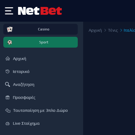
Casino
Αρχική
Τένις
Ιταλία
Sport
Αρχική
Ιστορικό
Αναζήτηση
Προσφορές
Ταυτοποίηση με 3πλο Δώρο
Live Στοίχημα