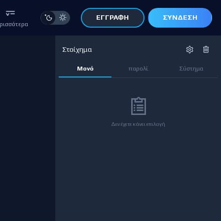
ΕΓΓΡΑΦΗ
ΣΥΝΔΕΣΗ
ρισσότερα
Στοίχημα
Μονό
παρολί
Σύστημα
Δεν έχετε κάνει επιλογή