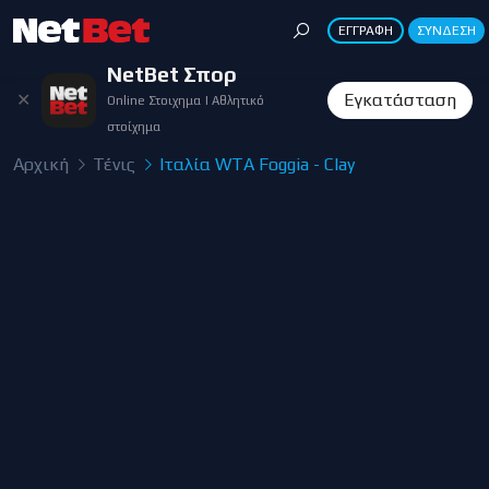
ΕΓΓΡΑΦΗ
ΣΥΝΔΕΣΗ
NetBet Σπορ
✕
Εγκατάσταση
Online Στοιχημα | Αθλητικό
στοίχημα
Αρχική
Τένις
Ιταλία WTA Foggia - Clay