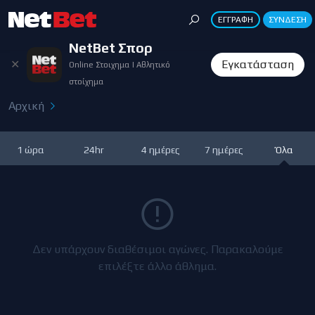
ΕΓΓΡΑΦΗ
ΣΥΝΔΕΣΗ
NetBet Σπορ
✕
Εγκατάσταση
Online Στοιχημα | Αθλητικό
στοίχημα
Αρχική
1 ώρα
24hr
4 ημέρες
7 ημέρες
Όλα
Δεν υπάρχουν διαθέσιμοι αγώνες. Παρακαλούμε
επιλέξτε άλλο άθλημα.