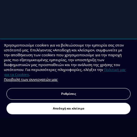
Χρησιμοποιούμε cookies για να βελτιώσουμε την εμπειρία σας στον
ιστότοπό μας. Επιλέγοντας «Αποδοχή και κλείσιμο», συμφωνείτε με
την αποθήκευση των cookies που χρησιμοποιούμε για την παροχή
μιας πιο εξατομικευμένης εμπειρίας, την υποστήριξη των
διαφημιστικών μας προσπαθειών και την ανάλυση της χρήσης του
ιστότοπου. Για περισσότερες πληροφορίες, ελέγξτε την
Πολιτική μας
για τα Cookies
.
Προβολή των συνεργατών μας
Ρυθμίσεις
Αποδοχή και κλείσιμο
Σπορ
Στοίχημα
Live
Περισσότερα