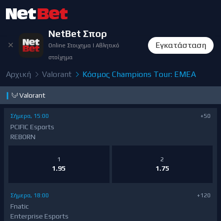
NetBet Σπορ
✕
Εγκατάσταση
Online Στοιχημα | Αθλητικό
στοίχημα
Αρχική
Valorant
Κόσμος Champions Tour: EMEA
❙
Valorant
Σήμερα, 15:00
+50
PCIFIC Esports
REBORN
1
2
1.95
1.75
Σήμερα, 18:00
+120
Fnatic
Enterprise Esports